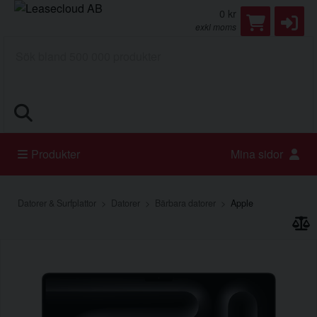
0 kr
exkl moms
Sök
Produkter
Mina sidor
Datorer & Surfplattor
Datorer
Bärbara datorer
Apple