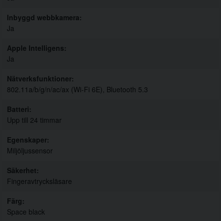
Inbyggd webbkamera
Ja
Apple Intelligens
Ja
Nätverksfunktioner
802.11a/b/g/n/ac/ax (Wi-Fi 6E), Bluetooth 5.3
Batteri
Upp till 24 timmar
Egenskaper
Miljöljussensor
Säkerhet
Fingeravtrycksläsare
Färg
Space black