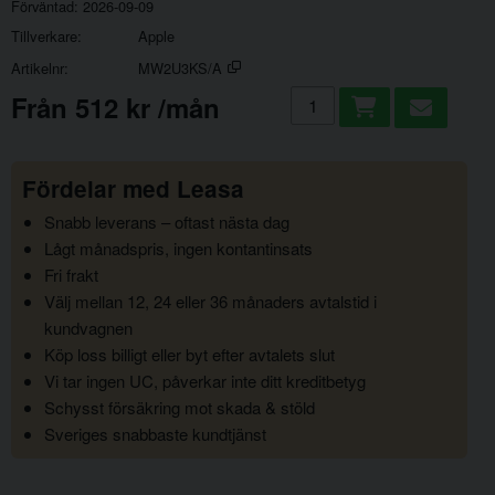
Förväntad
2026-09-09
Tillverkare
Apple
Artikelnr
MW2U3KS/A
Lägg i kundvagn
från
512 kr
/mån
Fördelar med Leasa
Snabb leverans – oftast nästa dag
Lågt månadspris, ingen kontantinsats
Fri frakt
Välj mellan 12, 24 eller 36 månaders avtalstid i
kundvagnen
Köp loss billigt eller byt efter avtalets slut
Vi tar ingen UC, påverkar inte ditt kreditbetyg
Schysst försäkring mot skada & stöld
Sveriges snabbaste kundtjänst